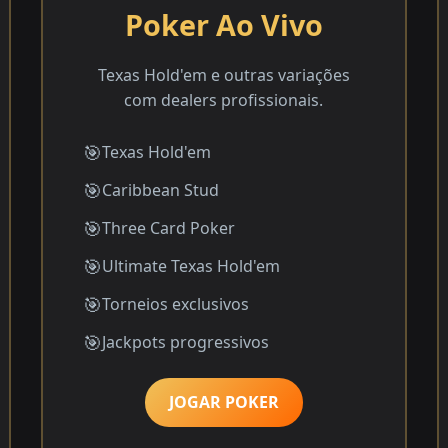
Poker Ao Vivo
Texas Hold'em e outras variações
com dealers profissionais.
Texas Hold'em
Caribbean Stud
Three Card Poker
Ultimate Texas Hold'em
Torneios exclusivos
Jackpots progressivos
JOGAR POKER