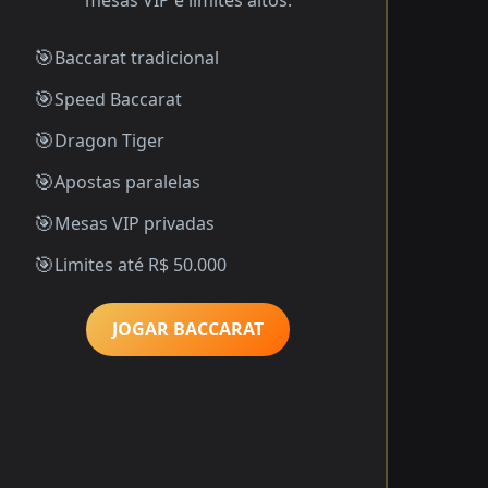
mesas VIP e limites altos.
Baccarat tradicional
Speed Baccarat
Dragon Tiger
Apostas paralelas
Mesas VIP privadas
Limites até R$ 50.000
JOGAR BACCARAT