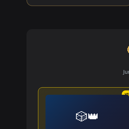
Ju
🎲👑