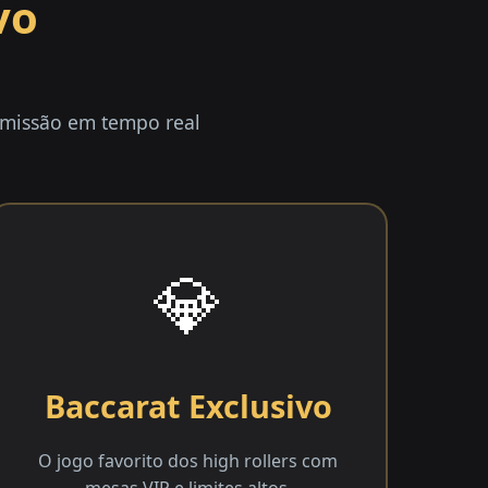
vo
smissão em tempo real
💎
Baccarat Exclusivo
O jogo favorito dos high rollers com