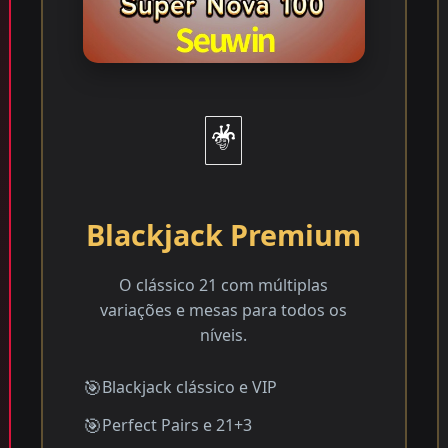
🃏
Blackjack Premium
O clássico 21 com múltiplas
variações e mesas para todos os
níveis.
Blackjack clássico e VIP
Perfect Pairs e 21+3