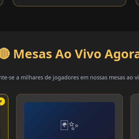
🔴 Mesas Ao Vivo Agor
nte-se a milhares de jogadores em nossas mesas ao v
🃏✨