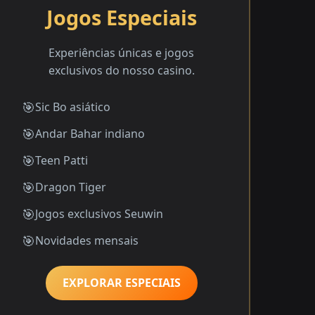
Jogos Especiais
Experiências únicas e jogos
exclusivos do nosso casino.
Sic Bo asiático
Andar Bahar indiano
Teen Patti
Dragon Tiger
Jogos exclusivos Seuwin
Novidades mensais
EXPLORAR ESPECIAIS