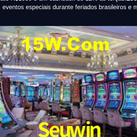
eventos especiais durante feriados brasileiros e