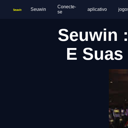
Conecte-
Seuwin
aplicativo
jogo
se
Seuwin :
E Suas