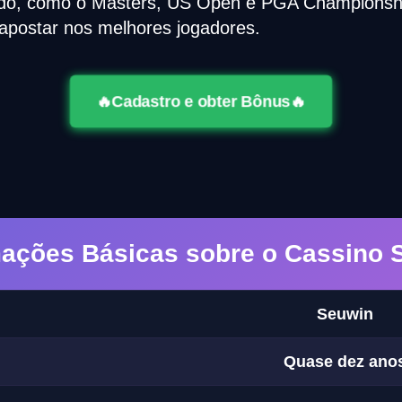
ndo, como o Masters, US Open e PGA Championsh
 apostar nos melhores jogadores.
🔥Cadastro e obter Bônus🔥
mações Básicas sobre o Cassino 
Seuwin
Quase dez ano