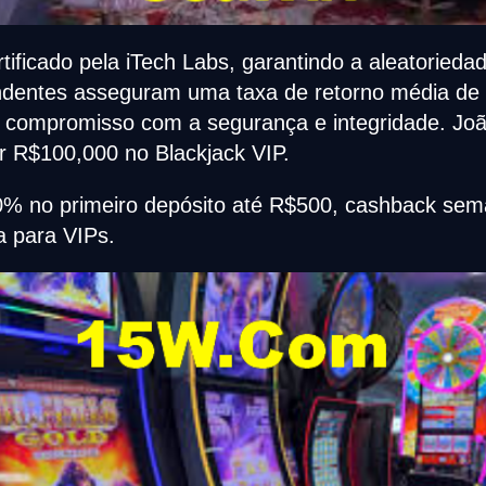
ficado pela iTech Labs, garantindo a aleatoriedade
endentes asseguram uma taxa de retorno média de 
promisso com a segurança e integridade. João P
r R$100,000 no Blackjack VIP.
0% no primeiro depósito até R$500, cashback sem
a para VIPs.