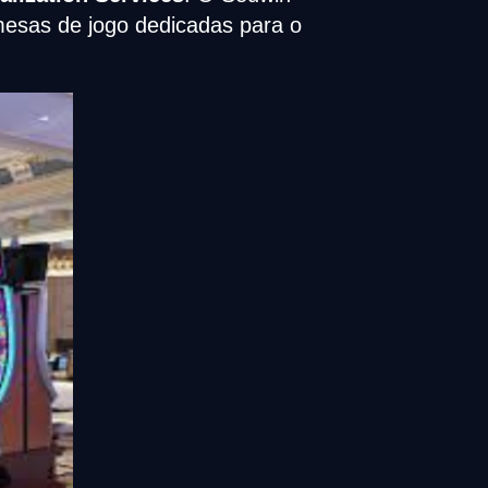
 mesas de jogo dedicadas para o