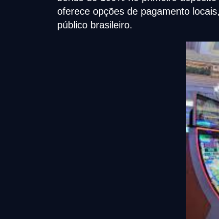
oferece opções de pagamento locais, 
público brasileiro.