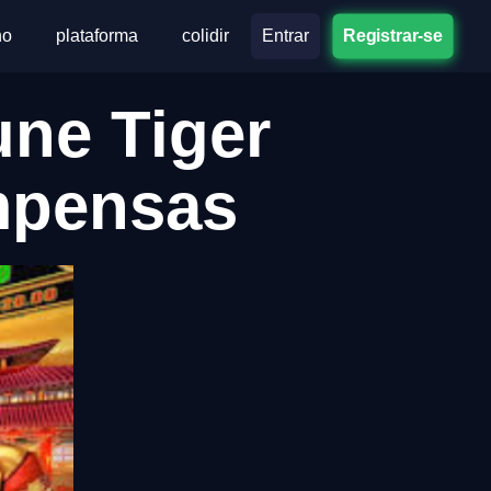
no
plataforma
colidir
Entrar
Registrar-se
une Tiger
mpensas