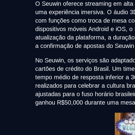
O Seuwin oferece streaming em alta 
uma experiência imersiva. O áudio 3D
com funções como troca de mesa com
dispositivos móveis Android e iOS, 
atualização da plataforma, a duraçã
a confirmação de apostas do Seuwin
No Seuwin, os serviços são adaptados
cartões de crédito do Brasil. Um tim
tempo médio de resposta inferior a 
realizados para celebrar a cultura b
ajustadas para o fuso horário brasile
ganhou R$50,000 durante uma mesa t