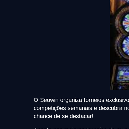
O Seuwin organiza torneios exclusiv
competições semanais e descubra no
chance de se destacar!