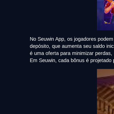
No Seuwin App, os jogadores podem 
depósito, que aumenta seu saldo ini
é uma oferta para minimizar perdas,
Em Seuwin, cada bônus é projetado 