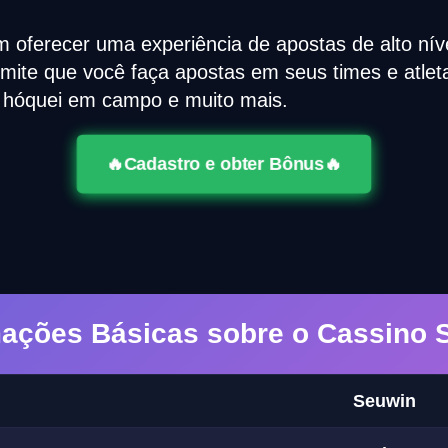
 oferecer uma experiência de apostas de alto nív
mite que você faça apostas em seus times e atleta
l, hóquei em campo e muito mais.
🔥Cadastro e obter Bônus🔥
mações Básicas sobre o Cassino 
Seuwin