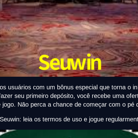
s usuários com um bônus especial que torna o iní
fazer seu primeiro depósito, você recebe uma ofert
de jogo. Não perca a chance de começar com o pé d
euwin: leia os termos de uso e jogue regularment