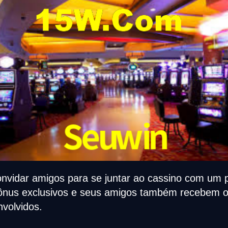
convidar amigos para se juntar ao cassino com um
bônus exclusivos e seus amigos também recebem of
nvolvidos.