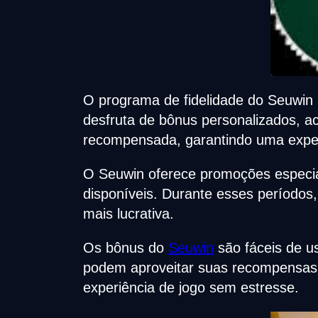
O programa de fidelidade do Seuwin
desfruta de bônus personalizados, ac
recompensada, garantindo uma exper
O Seuwin oferece promoções especiai
disponíveis. Durante esses períodos
mais lucrativa.
Os bônus do
Seuwin
são fáceis de u
podem aproveitar suas recompensas 
experiência de jogo sem estresse.