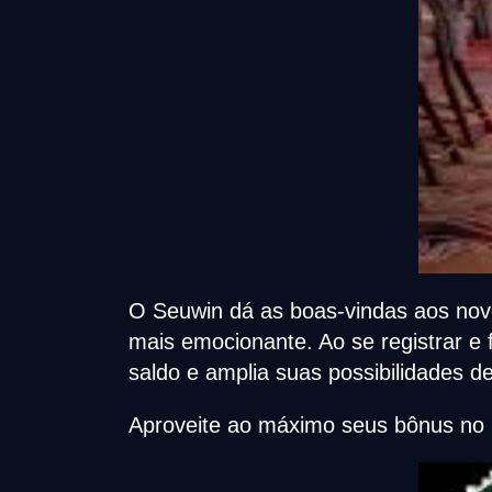
O Seuwin dá as boas-vindas aos novo
mais emocionante. Ao se registrar e 
saldo e amplia suas possibilidades 
Aproveite ao máximo seus bônus no S