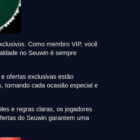
exclusivos. Como membro VIP, você
lealdade no Seuwin é sempre
e ofertas exclusivas estão
, tornando cada ocasião especial e
es e regras claras, os jogadores
ofertas do Seuwin garantem uma