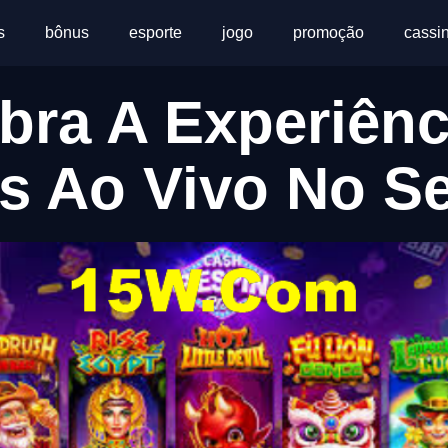
s
bônus
esporte
jogo
promoção
cassi
bra A Experiênc
s Ao Vivo No S